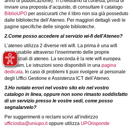
anno di pubblicazione). Ti chiediamo la cortesia, prima di
inviare una proposta d’acquisto, di consultare il catalogo
BiblioUPO
per assicurarti che il libro non sia già posseduto
dalle biblioteche dell’Ateneo. Per maggiori dettagli vedi le
pagine specifiche delle singole biblioteche.
2.Come posso accedere al servizio wi-fi dell’Ateneo?
L'ateneo utilizza 2 diverse reti wifi. La prima è una wifi
open usabile attraverso l'inserimento delle proprie
credenziali di ateneo. La seconda è la rete wifi europea
Eduroam. Le istruzioni sono disponibili in una
pagina
dedicata
. In caso di problemi ti puoi rivolgere al personale
degli
Uffici Gestione e Assistenza ICT dell’Ateneo.
3.
Ho notato errori nel vostro sito e/o nel vostro
catalogo in linea, oppure non sono rimasto soddisfatto
di un servizio presso le vostre sedi, come posso
segnalarvelo?
Per suggerimenti o reclami scrivi all'indirizzo
ufficiosba@uniupo.it
oppure utilizza
UPOrisponde