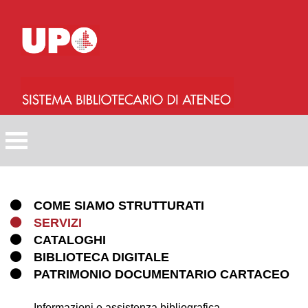
Salta
al
contenuto
principale
COME SIAMO STRUTTURATI
SERVIZI
CATALOGHI
BIBLIOTECA DIGITALE
PATRIMONIO DOCUMENTARIO CARTACEO
Informazioni e assistenza bibliografica