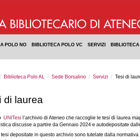
CA POLO NO
BIBLIOTECA POLO VC
SERVIZI
BIBLIOTECA
Biblioteca Polo AL
Sede Borsalino
Servizi
Tesi di lau
i di laurea
vo
UNITesi
l’archivio di Ateneo che raccoglie le tesi di laurea ma
istica discusse a partire da Gennaio 2024 e autodepositate dall
e tesi depositate in questo archivio sono tutelate dalla normativa