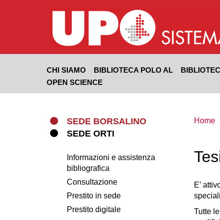
Salta
al
contenuto
principale
CHI SIAMO
BIBLIOTECA POLO AL
BIBLIOTE
OPEN SCIENCE
SEDE BORSALINO
Home
SEDE ORTI
Tes
Informazioni e assistenza
bibliografica
Consultazione
E’ atti
Prestito in sede
special
Prestito digitale
Tutte l