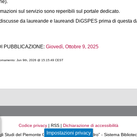
he).
rmazioni sul servizio sono reperibili sul portale dedicato.
 discusse da laureande e laureandi DiGSPES prima di questa dat
DI PUBBLICAZIONE:
Giovedì, Ottobre 9, 2025
iornamento: Jun 9th, 2026 @ 15:15:49 CEST
Codice privacy
| RSS |
Dichiarazione di accessibilità
Impostazioni privacy
gli Studi del Piemonte Orientale “Amedeo Avogadro” - Sistema Bibliotec