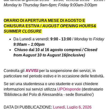
Monday to Thursday 9am-6pm; Friday 9:00am-3:00pm
ORARIO DI APERTURA MESE DI AGOSTO E
CHIUSURA ESTIVA /
AUGUST OPENING HOURS
&
SUMMER CLOSURE
Da Lunedì a venerdì:
9:00 - 13:00
/
Monday to Friday
9:00am – 1:00pm
Chiuso dal 10 al 16 agosto compresi
/
C
losed
from August 10 to August 16
(inclusive)
Controlla gli
AVVISI
per la sospensione dei servizi, in
particolare nel periodo estivo e in occasione delle festività.
Se sei una studentessa o uno studente e vuoi chiedere
informazioni sui servizi utilizza
UPOrisponde
(destinatario
'Biblioteca del Polo di Alessandria - sede Borsalino')
DATA DI PUBBLICAZIONE:
Lunedì, Luglio 6, 2026