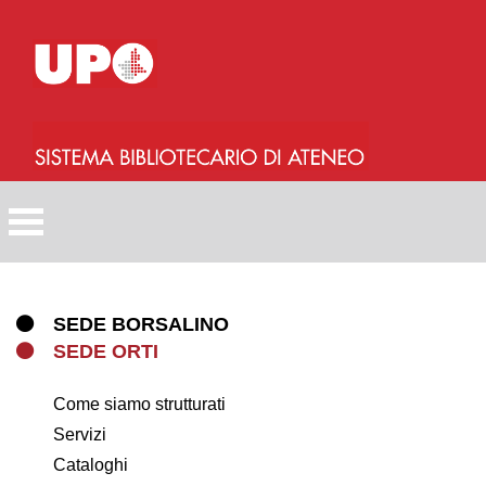
Salta
al
contenuto
principale
SEDE BORSALINO
SEDE ORTI
Come siamo strutturati
Servizi
Cataloghi