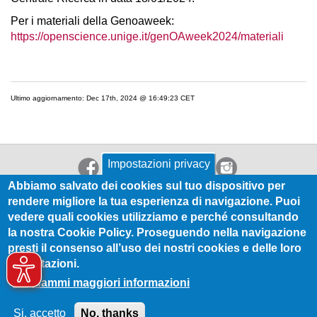
Per i materiali della Genoaweek:
https://openscience.unige.it/genOAweek2024/materiali
Ultimo aggiornamento: Dec 17th, 2024 @ 16:49:23 CET
Impostazioni privacy
Abbiamo salvato dei cookies sul tuo dispositivo per
rendere migliore la tua esperienza di navigazione. Puoi
vedere quali cookies utilizziamo e perché consultando
la nostra Cookie Policy. Proseguendo nella navigazione
Codice privacy
| RSS |
Dichiarazione di accessibilità
presti il consenso all’uso dei nostri cookies e delle loro
Università degli Studi del Piemonte Orientale “Amedeo Avogadro”
impostazioni.
- Sistema Bibliotecario di Ateneo
No, dammi maggiori informazioni
via Duomo, 6 - 13100 Vercelli
Partita I.V.A. 01943490027 - C.F. 94021400026
Si, accetto
No, thanks