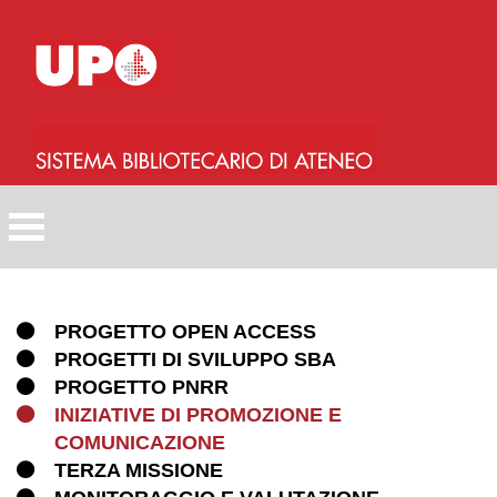
Salta
al
contenuto
principale
PROGETTO OPEN ACCESS
PROGETTI DI SVILUPPO SBA
PROGETTO PNRR
INIZIATIVE DI PROMOZIONE E
COMUNICAZIONE
TERZA MISSIONE